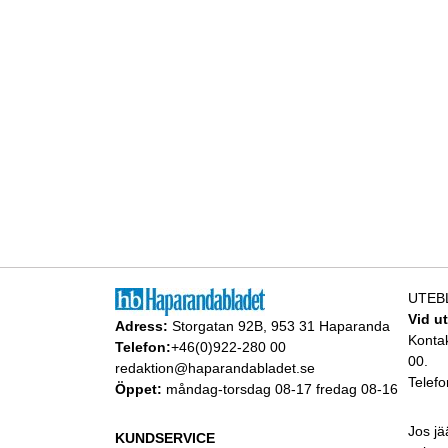
UTEB
Vid u
Adress:
Storgatan 92B, 953 31 Haparanda
Konta
Telefon:
+46(0)922-280 00
00.
redaktion@haparandabladet.se
Telefo
Öppet:
måndag-torsdag 08-17 fredag 08-16
Jos jä
KUNDSERVICE