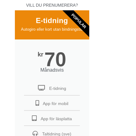
VILL DU PRENUMERERA?
POPULAR
E-tidning
Autogiro eller kort utan bindningstid
70
kr
Månadsvis
E-tidning
App för mobil
App för läsplatta
Taltidning (sve)