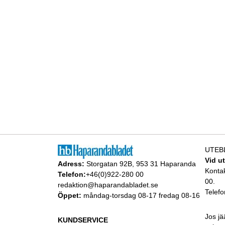
UTEB
Vid u
Adress:
Storgatan 92B, 953 31 Haparanda
Konta
Telefon:
+46(0)922-280 00
00.
redaktion@haparandabladet.se
Telefo
Öppet:
måndag-torsdag 08-17 fredag 08-16
Jos jä
KUNDSERVICE