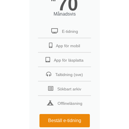
70
Månadsvis
E-tidning
App för mobil
App för läsplatta
Taltidning (sve)
Sökbart arkiv
Offlineläsning
Beställ e-tidning