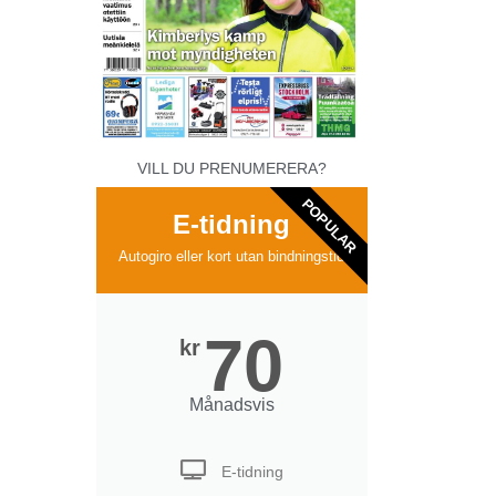
VILL DU PRENUMERERA?
POPULAR
E-tidning
Autogiro eller kort utan bindningstid
70
kr
Månadsvis
E-tidning