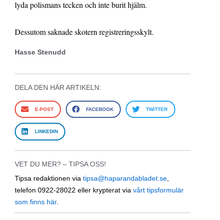
lyda polismans tecken och inte burit hjälm.
Dessutom saknade skotern registreringsskylt.
Hasse Stenudd
DELA DEN HÄR ARTIKELN:
E-POST
FACEBOOK
TWITTER
LINKEDIN
VET DU MER? – TIPSA OSS!
Tipsa redaktionen via
tipsa@haparandabladet.se
,
telefon 0922-28022 eller krypterat via
vårt tipsformulär
som finns här
.