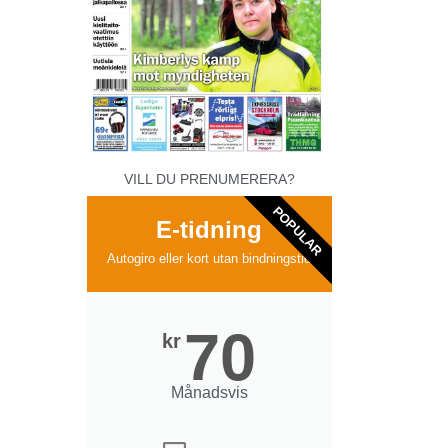
VILL DU PRENUMERERA?
POPULAR
E-tidning
Autogiro eller kort utan bindningstid
70
kr
Månadsvis