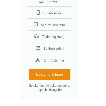
E-tidning
App för mobil
App för läsplatta
Taltidning (sve)
Sökbart arkiv
Offlineläsning
Beställ e-tidning
Betala med kort eller autogiro.
Ingen bindningstid.