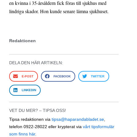
en kvinna i 35-årsåldern fick föras till sjukhus med
lindriga skador. Hon kunde senare lämna sjukhuset.
Redaktionen
DELA DEN HÄR ARTIKELN:
E-POST
FACEBOOK
TWITTER
LINKEDIN
VET DU MER? – TIPSA OSS!
Tipsa redaktionen via
tipsa@haparandabladet.se
,
telefon 0922-28022 eller krypterat via
vårt tipsformulär
som finns här
.