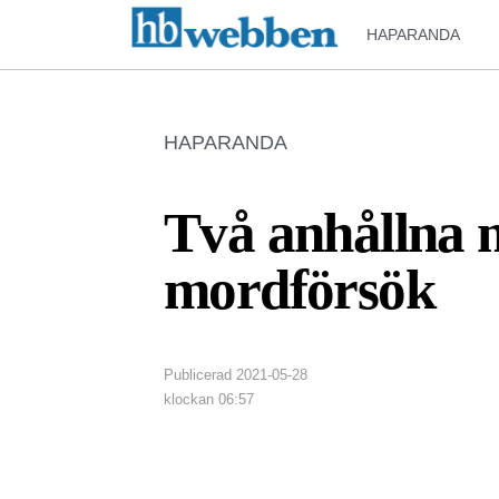
HAPARANDA
HAPARANDA
Två anhållna m
mordförsök
Publicerad
2021-05-28
klockan
06:57