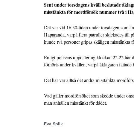
Sent under torsdagens kväll beslutade åklaga
misstänkta för mordförsök nummer två i H
Det var vid 16.30-tiden under torsdagen som än
Haparanda, varpå flera patruller skickades till 
kunde två personer gripas skäligen misstänkta fö
Enligt polisens uppdatering klockan 22.22 har 
förhörts under kvällen, varpå åklagaren fattade b
Det här var alltså det andra misstänkta mordför
Vad gäller mordförsöket som skedde under onsd
man anhållen misstänkt för dådet.
Eva Spiik