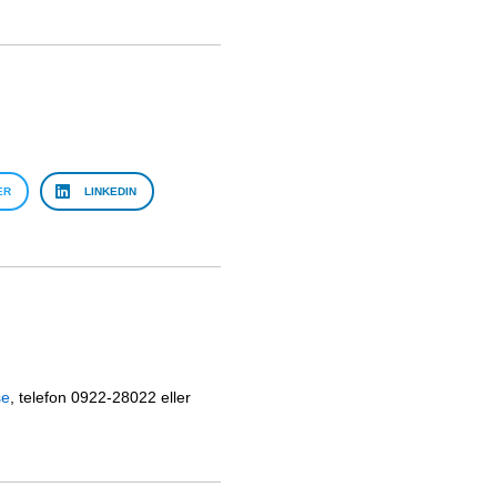
ER
LINKEDIN
se
, telefon 0922-28022 eller