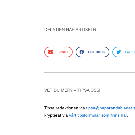
DELA DEN HÄR ARTIKELN:
E-POST
FACEBOOK
TWITT
VET DU MER? – TIPSA OSS!
Tipsa redaktionen via
tipsa@haparandabladet.
krypterat via
vårt tipsformulär som finns här
.