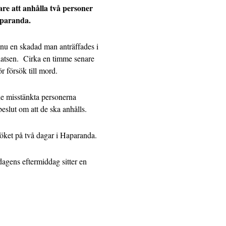
re att anhålla två personer
aparanda.
nu en skadad man anträffades i
platsen. Cirka en timme senare
r försök till mord.
de misstänkta personerna
eslut om att de ska anhålls.
söket på två dagar i Haparanda.
agens eftermiddag sitter en