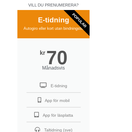
VILL DU PRENUMERERA?
POPULAR
E-tidning
Autogiro eller kort utan bindningstid
70
kr
Månadsvis
E-tidning
App för mobil
App för läsplatta
Taltidning (sve)