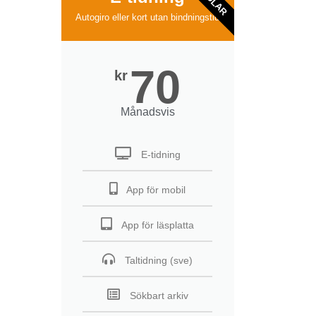
Autogiro eller kort utan bindningstid
70
kr
Månadsvis
E-tidning
App för mobil
App för läsplatta
Taltidning (sve)
Sökbart arkiv