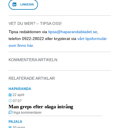
LINKEDIN
VET DU MER? – TIPSA OSS!
Tipsa redaktionen via
tipsa@haparandabladet.se
,
telefon 0922-28022 eller krypterat via
vårt tipsformulär
som finns här
.
KOMMENTERA ARTIKELN:
RELATERADE ARTIKLAR
HAPARANDA
22 april
07:07
Man greps efter olaga intrång
Inga kommentarer
PAJALA
30 mars