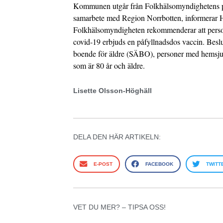
Kommunen utgår från Folkhälsomyndighetens pri
samarbete med Region Norrbotten, informerar H
Folkhälsomyndigheten rekommenderar att perso
covid-19 erbjuds en påfyllnadsdos vaccin. Beslut
boende för äldre (SÄBO), personer med hemsjuk
som är 80 år och äldre.
Lisette Olsson-Höghäll
DELA DEN HÄR ARTIKELN:
E-POST
FACEBOOK
TWITT
VET DU MER? – TIPSA OSS!