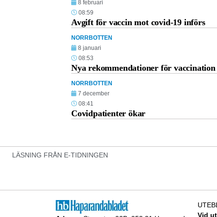
8 februari
08:59
Avgift för vaccin mot covid-19 införs
NORRBOTTEN
8 januari
08:53
Nya rekommendationer för vaccination
NORRBOTTEN
7 december
08:41
Covidpatienter ökar
LÄSNING FRÅN E-TIDNINGEN
UTEB
Vid u