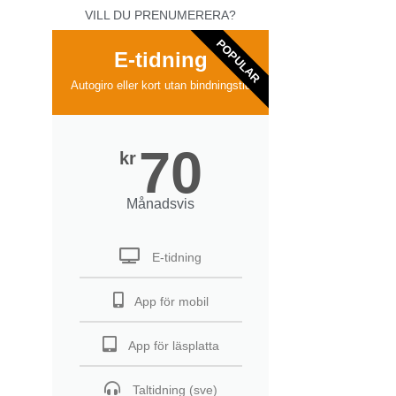
VILL DU PRENUMERERA?
POPULAR
E-tidning
Autogiro eller kort utan bindningstid
70
kr
Månadsvis
E-tidning
App för mobil
App för läsplatta
Taltidning (sve)