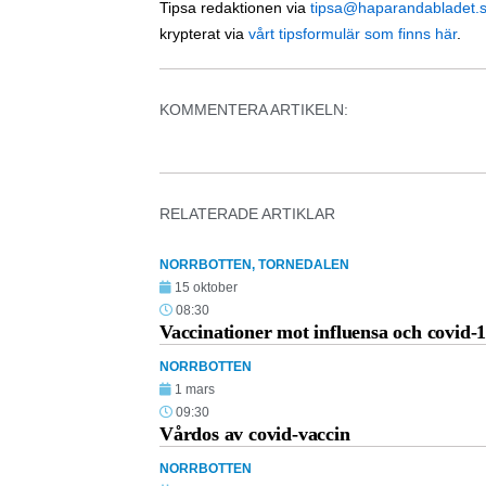
Tipsa redaktionen via
tipsa@haparandabladet.
krypterat via
vårt tipsformulär som finns här
.
KOMMENTERA ARTIKELN:
RELATERADE ARTIKLAR
NORRBOTTEN
,
TORNEDALEN
15 oktober
08:30
Vaccinationer mot influensa och covid-
NORRBOTTEN
1 mars
09:30
Vårdos av covid-vaccin
NORRBOTTEN