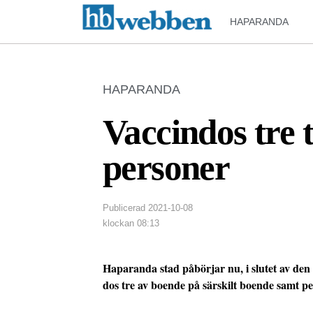
HAPARANDA
HAPARANDA
Vaccindos tre t
personer
Publicerad
2021-10-08
klockan
08:13
Haparanda stad påbörjar nu, i slutet av de
dos tre av boende på särskilt boende samt 