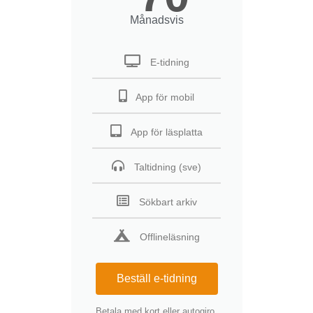
Månadsvis
E-tidning
App för mobil
App för läsplatta
Taltidning (sve)
Sökbart arkiv
Offlineläsning
Beställ e-tidning
Betala med kort eller autogiro.