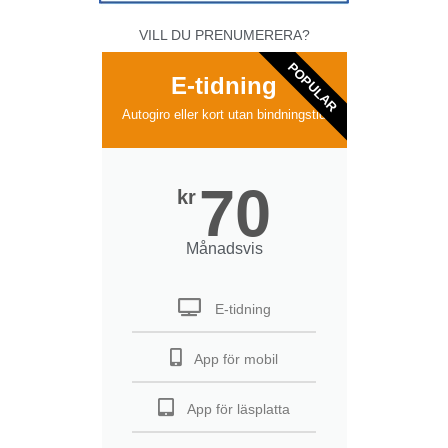
VILL DU PRENUMERERA?
POPULAR
E-tidning
Autogiro eller kort utan bindningstid
70
kr
Månadsvis
E-tidning
App för mobil
App för läsplatta