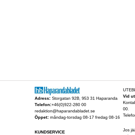
UTEB
Vid u
Adress:
Storgatan 92B, 953 31 Haparanda
Konta
Telefon:
+46(0)922-280 00
00.
redaktion@haparandabladet.se
Telefo
Öppet:
måndag-torsdag 08-17 fredag 08-16
Jos jä
KUNDSERVICE