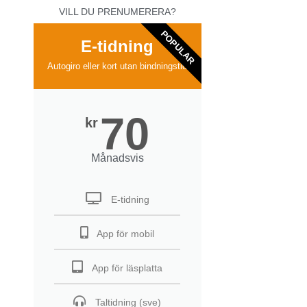
VILL DU PRENUMERERA?
POPULAR
E-tidning
Autogiro eller kort utan bindningstid
70
kr
Månadsvis
E-tidning
App för mobil
App för läsplatta
Taltidning (sve)