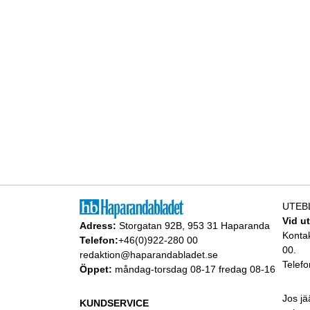
UTEB
Vid u
Adress:
Storgatan 92B, 953 31 Haparanda
Konta
Telefon:
+46(0)922-280 00
00.
redaktion@haparandabladet.se
Telefo
Öppet:
måndag-torsdag 08-17 fredag 08-16
Jos jä
KUNDSERVICE