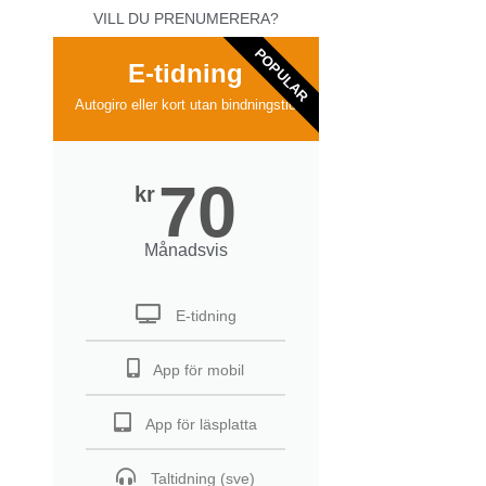
VILL DU PRENUMERERA?
POPULAR
E-tidning
Autogiro eller kort utan bindningstid
70
kr
Månadsvis
E-tidning
App för mobil
App för läsplatta
Taltidning (sve)