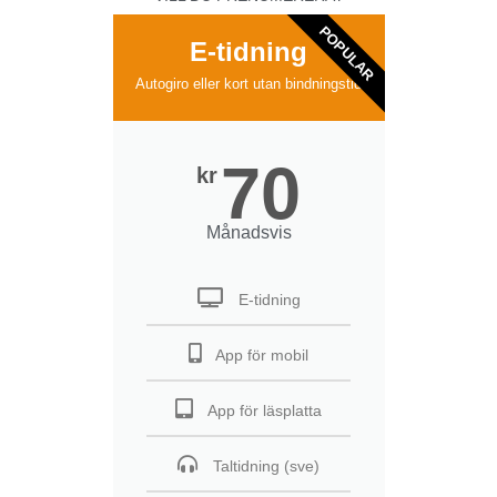
POPULAR
E-tidning
Autogiro eller kort utan bindningstid
70
kr
Månadsvis
E-tidning
App för mobil
App för läsplatta
Taltidning (sve)