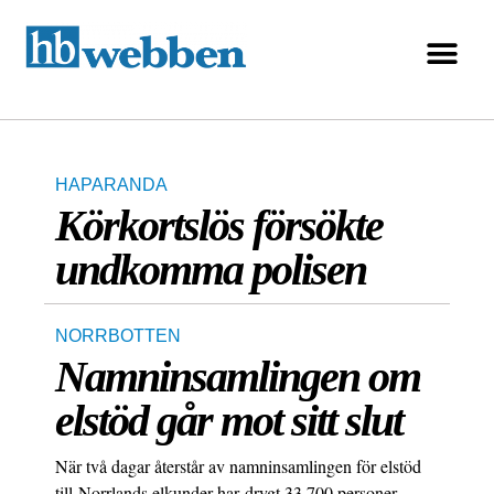
HAPARANDA
Körkortslös försökte
undkomma polisen
NORRBOTTEN
Namninsamlingen om
elstöd går mot sitt slut
När två dagar återstår av namninsamlingen för elstöd
till Norrlands elkunder har drygt 33.700 personer