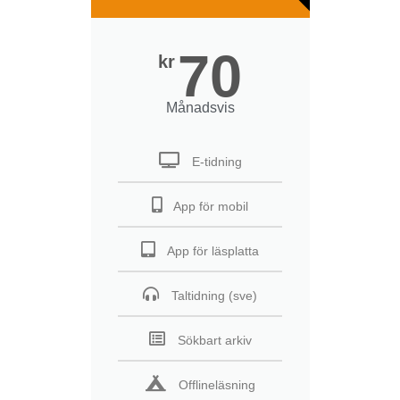
70
kr
Månadsvis
E-tidning
App för mobil
App för läsplatta
Taltidning (sve)
Sökbart arkiv
Offlineläsning