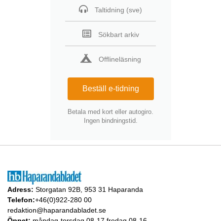
Taltidning (sve)
Sökbart arkiv
Offlineläsning
Beställ e-tidning
Betala med kort eller autogiro.
Ingen bindningstid.
Adress:
Storgatan 92B, 953 31 Haparanda
Telefon:
+46(0)922-280 00
redaktion@haparandabladet.se
Öppet:
måndag-torsdag 08-17 fredag 08-16