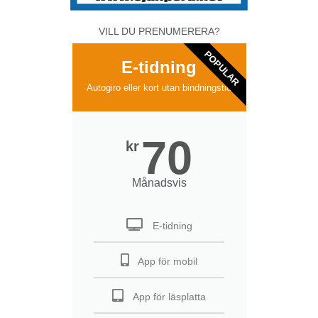
VILL DU PRENUMERERA?
POPULAR
E-tidning
Autogiro eller kort utan bindningstid
70
kr
Månadsvis
E-tidning
App för mobil
App för läsplatta