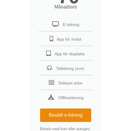
Månadsvis
E-tidning
App för mobil
App för läsplatta
Taltidning (sve)
Sökbart arkiv
Offlineläsning
Beställ e-tidning
Betala med kort eller autogiro.