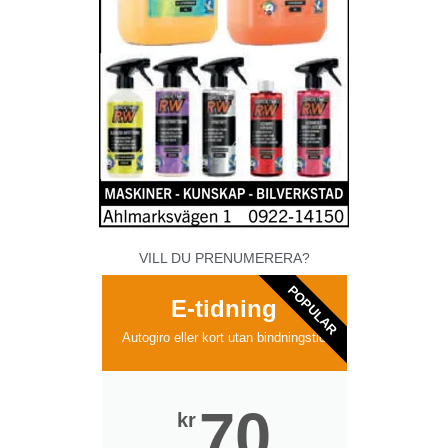
VILL DU PRENUMERERA?
POPULAR
E-tidning
Autogiro eller kort utan bindningstid
70
kr