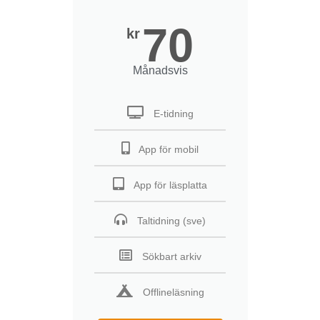
70
kr
Månadsvis
E-tidning
App för mobil
App för läsplatta
Taltidning (sve)
Sökbart arkiv
Offlineläsning