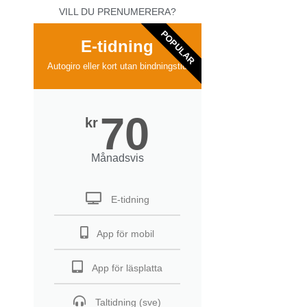
VILL DU PRENUMERERA?
POPULAR
E-tidning
Autogiro eller kort utan bindningstid
70
kr
Månadsvis
E-tidning
App för mobil
App för läsplatta
Taltidning (sve)