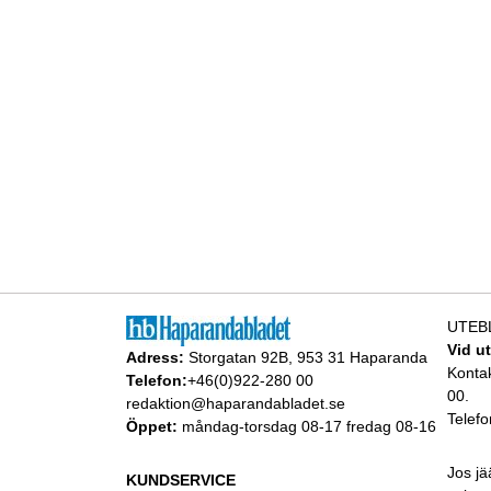
UTEB
Vid u
Adress:
Storgatan 92B, 953 31 Haparanda
Konta
Telefon:
+46(0)922-280 00
00.
redaktion@haparandabladet.se
Telefo
Öppet:
måndag-torsdag 08-17 fredag 08-16
Jos jä
KUNDSERVICE