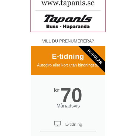
VILL DU PRENUMERERA?
POPULAR
E-tidning
Autogiro eller kort utan bindningstid
70
kr
Månadsvis
E-tidning