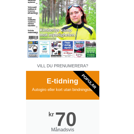
VILL DU PRENUMERERA?
POPULAR
E-tidning
Autogiro eller kort utan bindningstid
70
kr
Månadsvis