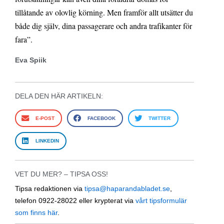
tillåtande av olovlig körning. Men framför allt utsätter du
både dig själv, dina passagerare och andra trafikanter för
fara”.
Eva Spiik
DELA DEN HÄR ARTIKELN:
E-POST
FACEBOOK
TWITTER
LINKEDIN
VET DU MER? – TIPSA OSS!
Tipsa redaktionen via
tipsa@haparandabladet.se
,
telefon 0922-28022 eller krypterat via
vårt tipsformulär
som finns här
.