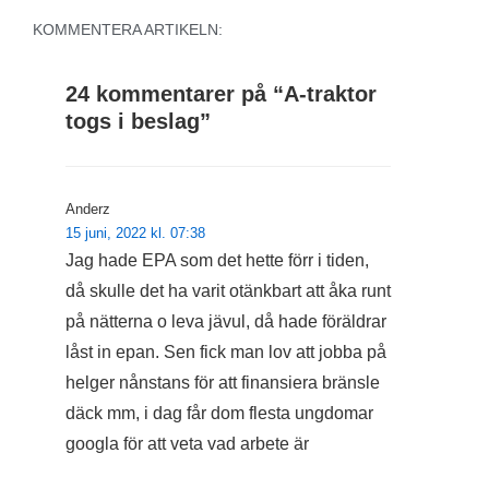
KOMMENTERA ARTIKELN:
24 kommentarer på “
A-traktor
togs i beslag
”
Anderz
15 juni, 2022 kl. 07:38
Jag hade EPA som det hette förr i tiden,
då skulle det ha varit otänkbart att åka runt
på nätterna o leva jävul, då hade föräldrar
låst in epan. Sen fick man lov att jobba på
helger nånstans för att finansiera bränsle
däck mm, i dag får dom flesta ungdomar
googla för att veta vad arbete är