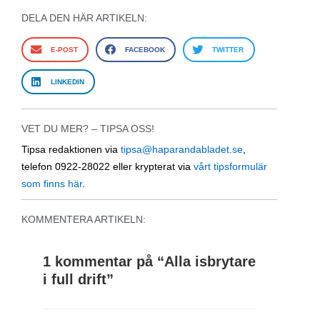
DELA DEN HÄR ARTIKELN:
E-POST
FACEBOOK
TWITTER
LINKEDIN
VET DU MER? – TIPSA OSS!
Tipsa redaktionen via
tipsa@haparandabladet.se
,
telefon 0922-28022 eller krypterat via
vårt tipsformulär
som finns här
.
KOMMENTERA ARTIKELN:
1 kommentar på “
Alla isbrytare
i full drift
”