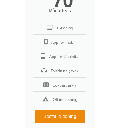
70
Månadsvis
E-tidning
App för mobil
App för läsplatta
Taltidning (sve)
Sökbart arkiv
Offlineläsning
Beställ e-tidning