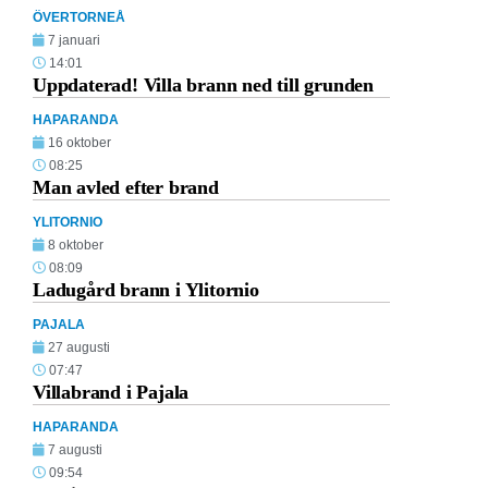
ÖVERTORNEÅ
7 januari
14:01
Uppdaterad! Villa brann ned till grunden
HAPARANDA
16 oktober
08:25
Man avled efter brand
YLITORNIO
8 oktober
08:09
Ladugård brann i Ylitornio
PAJALA
27 augusti
07:47
Villabrand i Pajala
HAPARANDA
7 augusti
09:54