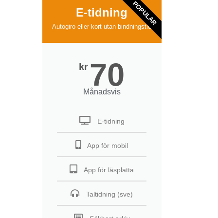
POPULAR
E-tidning
Autogiro eller kort utan bindningstid
70
kr
Månadsvis
E-tidning
App för mobil
App för läsplatta
Taltidning (sve)