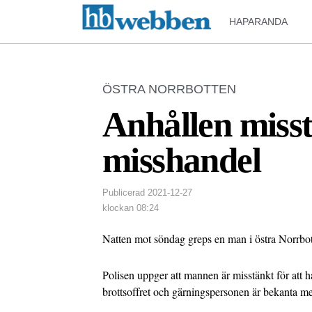
HAPARANDA
ÖSTRA NORRBOTTEN
Anhållen misst
misshandel
Publicerad
2021-12-27
klockan
08:24
Natten mot söndag greps en man i östra Norrbot
Polisen uppger att mannen är misstänkt för att 
brottsoffret och gärningspersonen är bekanta m