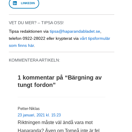
LINKEDIN
VET DU MER? – TIPSA OSS!
Tipsa redaktionen via
tipsa@haparandabladet.se
,
telefon 0922-28022 eller krypterat via
vårt tipsformulär
som finns här
.
KOMMENTERA ARTIKELN:
1 kommentar på “
Bärgning av
tungt fordon
”
Petter-Niklas
23 januari, 2021 kl. 15:23
Riktningen måste väl ändå vara mot
Haparanda? Även om Torneå inte är fel