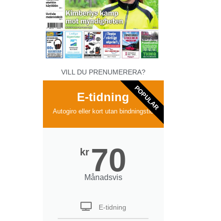
VILL DU PRENUMERERA?
POPULAR
E-tidning
Autogiro eller kort utan bindningstid
70
kr
Månadsvis
E-tidning