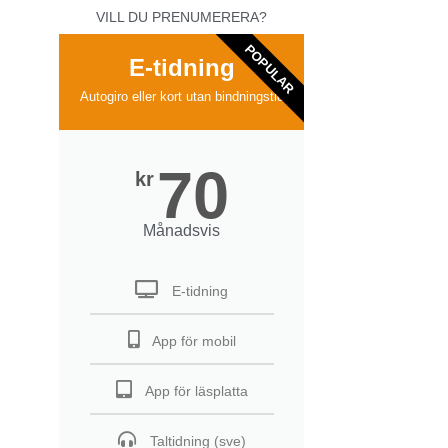
VILL DU PRENUMERERA?
POPULAR
E-tidning
Autogiro eller kort utan bindningstid
70
kr
Månadsvis
E-tidning
App för mobil
App för läsplatta
Taltidning (sve)