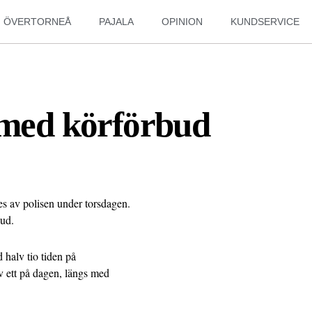
ÖVERTORNEÅ
PAJALA
OPINION
KUNDSERVICE
p med körförbud
es av polisen under torsdagen.
bud.
 halv tio tiden på
v ett på dagen, längs med