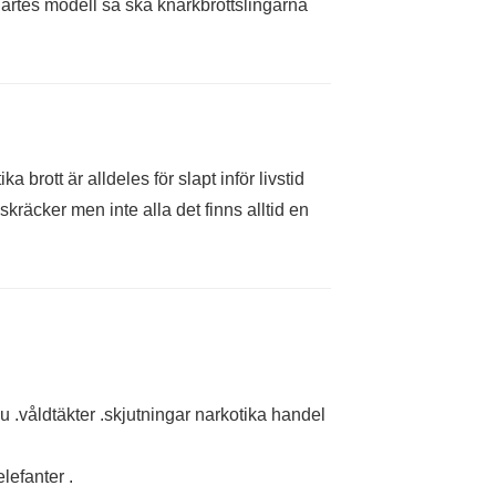
Duartes modell så ska knarkbrottslingarna
 brott är alldeles för slapt inför livstid
kräcker men inte alla det finns alltid en
du .våldtäkter .skjutningar narkotika handel
lefanter .