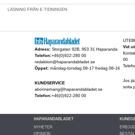
LÄSNING FRÅN E-TIDNINGEN
UTEB
Vid u
Adress:
Storgatan 92B, 953 31 Haparanda
Konta
Telefon:
+46(0)922-280 00
00.
redaktion@haparandabladet.se
Telefo
Öppet:
måndag-torsdag 08-17 fredag 08-16
Jos jä
KUNDSERVICE
soita
abonnemang@haparandabladet.se
Telefon:
+46(0)922-280 00
HAPARANDABLADET
KUNDS
NYHETER
ERBJU
OPINION
BESTÄL