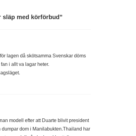
r släp med körförbud
”
t för lagen då skötsamma Svenskar döms
an i allt va lagar heter.
dagsläget.
an modell efter att Duarte blivit president
ch dumpar dom i Manilabukten.Thailand har