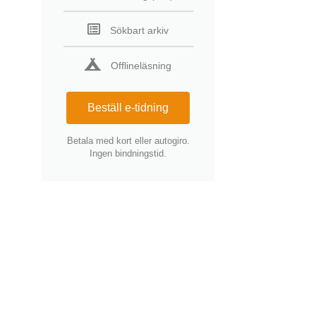
Sökbart arkiv
Offlineläsning
Beställ e-tidning
Betala med kort eller autogiro.
Ingen bindningstid.