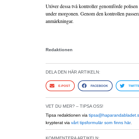
Utöver dessa två kontroller genomförde polisen 
under morgonen. Genom den kontrollen passera
anmärkningar.
Redaktionen
DELA DEN HÄR ARTIKELN:
E-POST
FACEBOOK
TWITT
VET DU MER? – TIPSA OSS!
Tipsa redaktionen via
tipsa@haparandabladet.
krypterat via
vårt tipsformulär som finns här
.
KOMMENTERA ARTIKELN: