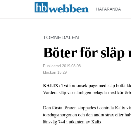
HAPARANDA
TORNEDALEN
Böter för slä
Publicerad
2019-08-08
klockan
15:29
KALIX:
Två fordonsekipage med släp bötfälld
Vardera släp var nämligen belagda med körför
Den första föraren stoppades i centrala Kalix vid
torsdagsmorgonen och den andra strax efter hal
länsväg 744 i utkanten av Kalix.