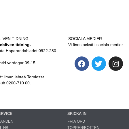
LIVEN TIDNING
SOCIALA MEDIER
tebliven tidning:
Vi finns också i sociala medier:
kta Haparandabladet 0922-280
ntid vardagar 09-15.
ät ilman lehteä Torniossa
 puh 0200-710 00.
ERVICE
SKICKA IN
DANDEN
FRIA ORD
L HB
TOPPEN/BOTTEN