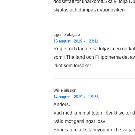
dödsstraff för knarkbrott.Ska vi följa 
skjutas och dumpas i Vuonoviken
Egenföretagare
15 augusti, 2019 kl. 23:11
Regler och lagar ska följas men narkotika
som i Thailand och Filippinerna det avs
idiot som försöker
Willie nilsson
14 augusti, 2019 kl. 19:56
Anders.
Vad med kriminaliteten i övrikt tycker 
.våld mot gamlingar .osv .
Snacka om att sila myggor och svälja e