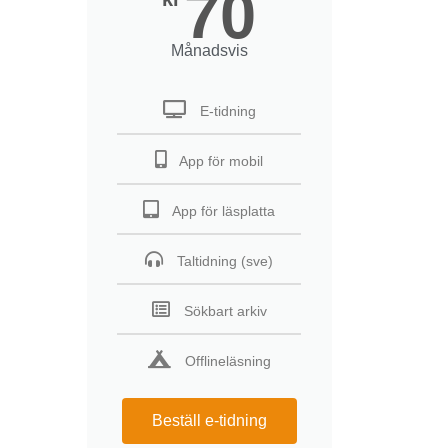
70
Månadsvis
E-tidning
App för mobil
App för läsplatta
Taltidning (sve)
Sökbart arkiv
Offlineläsning
Beställ e-tidning