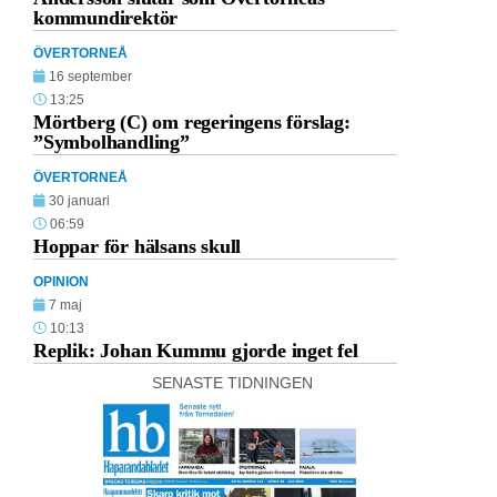
kommundirektör
ÖVERTORNEÅ
16 september
13:25
Mörtberg (C) om regeringens förslag:
”Symbolhandling”
ÖVERTORNEÅ
30 januari
06:59
Hoppar för hälsans skull
OPINION
7 maj
10:13
Replik: Johan Kummu gjorde inget fel
SENASTE TIDNINGEN