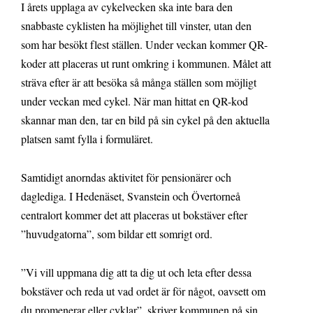
I årets upplaga av cykelvecken ska inte bara den
snabbaste cyklisten ha möjlighet till vinster, utan den
som har besökt flest ställen. Under veckan kommer QR-
koder att placeras ut runt omkring i kommunen. Målet att
sträva efter är att besöka så många ställen som möjligt
under veckan med cykel. När man hittat en QR-kod
skannar man den, tar en bild på sin cykel på den aktuella
platsen samt fylla i formuläret.
Samtidigt anorndas aktivitet för pensionärer och
daglediga. I Hedenäset, Svanstein och Övertorneå
centralort kommer det att placeras ut bokstäver efter
”huvudgatorna”, som bildar ett somrigt ord.
”Vi vill uppmana dig att ta dig ut och leta efter dessa
bokstäver och reda ut vad ordet är för något, oavsett om
du promenerar eller cyklar”, skriver kommunen på sin