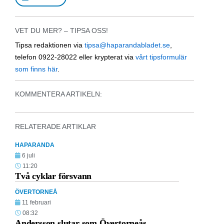
VET DU MER? – TIPSA OSS!
Tipsa redaktionen via
tipsa@haparandabladet.se
,
telefon 0922-28022 eller krypterat via
vårt tipsformulär
som finns här
.
KOMMENTERA ARTIKELN:
RELATERADE ARTIKLAR
HAPARANDA
6 juli
11:20
Två cyklar försvann
ÖVERTORNEÅ
11 februari
08:32
Andersson slutar som Övertorneås