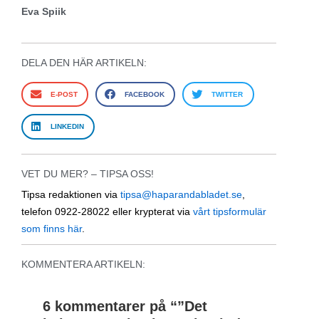
Eva Spiik
DELA DEN HÄR ARTIKELN:
E-POST
FACEBOOK
TWITTER
LINKEDIN
VET DU MER? – TIPSA OSS!
Tipsa redaktionen via
tipsa@haparandabladet.se
,
telefon 0922-28022 eller krypterat via
vårt tipsformulär
som finns här
.
KOMMENTERA ARTIKELN:
6 kommentarer på “
”Det