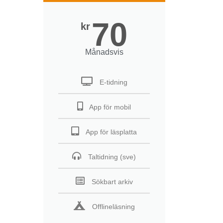
70
kr
Månadsvis
E-tidning
App för mobil
App för läsplatta
Taltidning (sve)
Sökbart arkiv
Offlineläsning