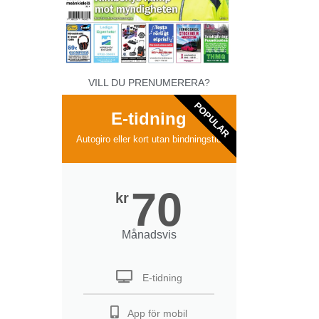
VILL DU PRENUMERERA?
POPULAR
E-tidning
Autogiro eller kort utan bindningstid
70
kr
Månadsvis
E-tidning
App för mobil