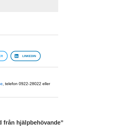
ER
LINKEDIN
se
, telefon 0922-28022 eller
d från hjälpbehövande
”