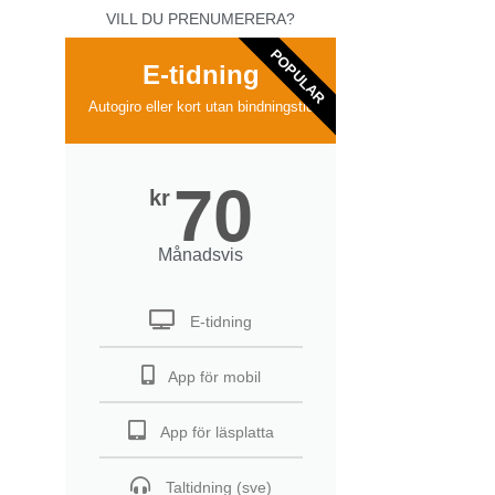
VILL DU PRENUMERERA?
POPULAR
E-tidning
Autogiro eller kort utan bindningstid
70
kr
Månadsvis
E-tidning
App för mobil
App för läsplatta
Taltidning (sve)