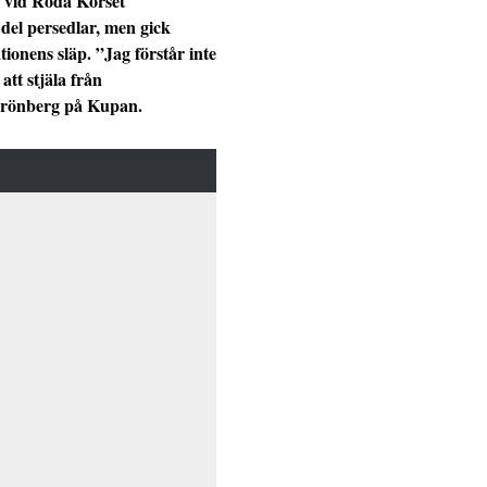
 vid Röda Korset
del persedlar, men gick
tionens släp. ”Jag förstår inte
att stjäla från
Grönberg på Kupan.