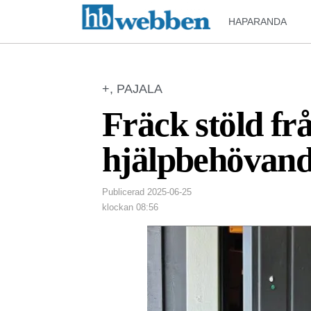
HAPARANDA
+
,
PAJALA
Fräck stöld fr
hjälpbehövan
Publicerad
2025-06-25
klockan
08:56