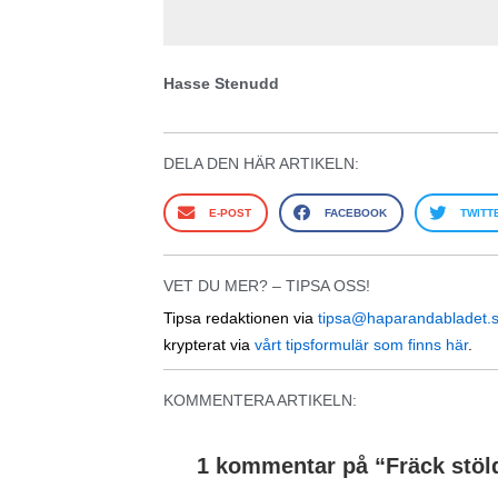
Hasse Stenudd
DELA DEN HÄR ARTIKELN:
E-POST
FACEBOOK
TWITT
VET DU MER? – TIPSA OSS!
Tipsa redaktionen via
tipsa@haparandabladet.
krypterat via
vårt tipsformulär som finns här
.
KOMMENTERA ARTIKELN:
1 kommentar på “
Fräck stöl