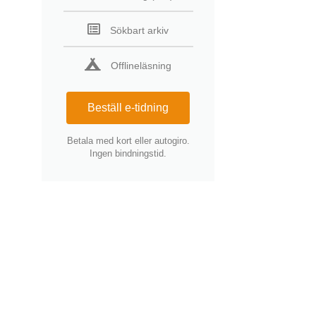
Sökbart arkiv
Offlineläsning
Beställ e-tidning
Betala med kort eller autogiro.
Ingen bindningstid.