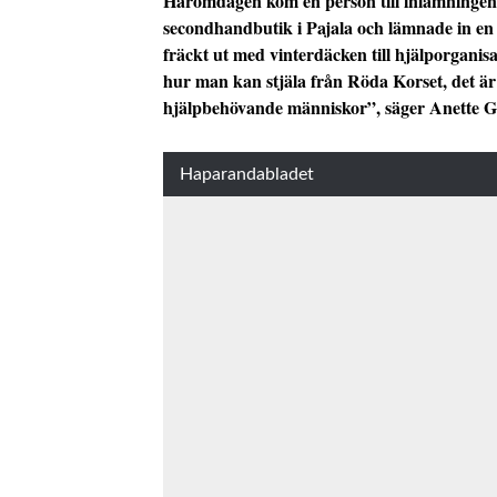
Häromdagen kom en person till inlämningen
secondhandbutik i Pajala och lämnade in en 
fräckt ut med vinterdäcken till hjälporganisa
hur man kan stjäla från Röda Korset, det är 
hjälpbehövande människor”, säger Anette 