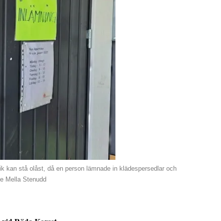
k kan stå olåst, då en person lämnade in klädespersedlar och
se Mella Stenudd