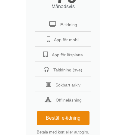
Månadsvis
E-tidning
App för mobil
App för läsplatta
Taltidning (sve)
Sökbart arkiv
Offlineläsning
Beställ e-tidning
Betala med kort eller autogiro.