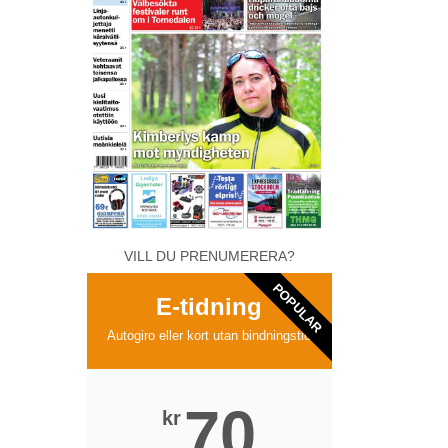
VILL DU PRENUMERERA?
POPULAR
E-tidning
Autogiro eller kort utan bindningstid
70
kr