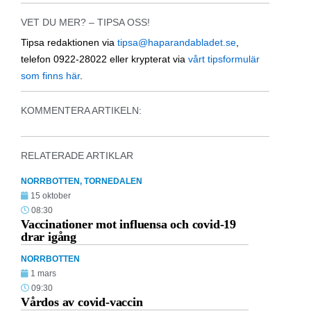
VET DU MER? – TIPSA OSS!
Tipsa redaktionen via
tipsa@haparandabladet.se
,
telefon 0922-28022 eller krypterat via
vårt tipsformulär
som finns här
.
KOMMENTERA ARTIKELN:
RELATERADE ARTIKLAR
NORRBOTTEN
,
TORNEDALEN
15 oktober
08:30
Vaccinationer mot influensa och covid-19
drar igång
NORRBOTTEN
1 mars
09:30
Vårdos av covid-vaccin