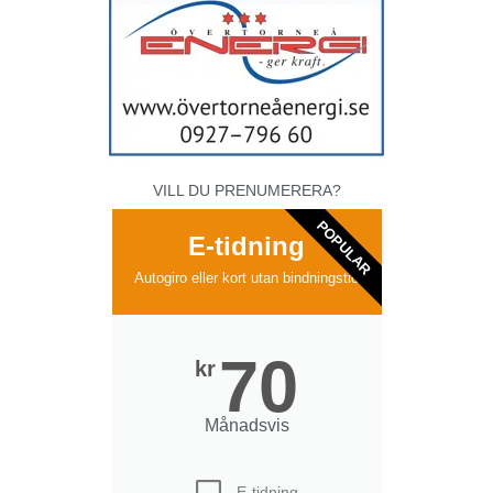
VILL DU PRENUMERERA?
POPULAR
E-tidning
Autogiro eller kort utan bindningstid
70
kr
Månadsvis
E-tidning