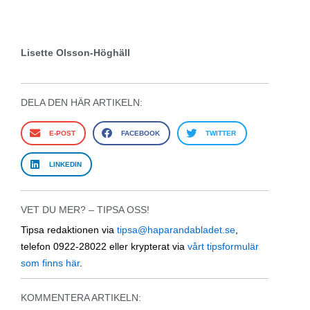
Lisette Olsson-Höghäll
DELA DEN HÄR ARTIKELN:
E-POST
FACEBOOK
TWITTER
LINKEDIN
VET DU MER? – TIPSA OSS!
Tipsa redaktionen via
tipsa@haparandabladet.se
,
telefon 0922-28022 eller krypterat via
vårt tipsformulär
som finns här
.
KOMMENTERA ARTIKELN: