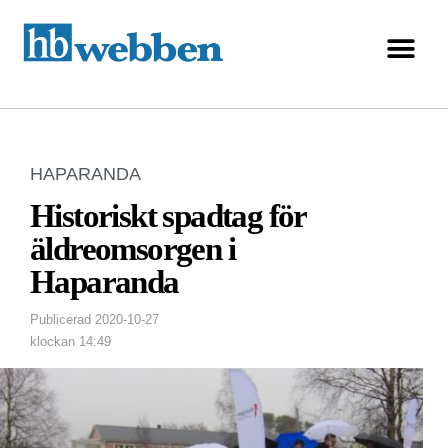
HAPARANDA
Historiskt spadtag för
äldreomsorgen i
Haparanda
Publicerad
2020-10-27
klockan
14:49