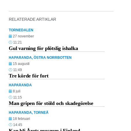
RELATERADE ARTIKLAR
TORNEDALEN
27 november
11:21
Gul varning för plötslig ishalka
HAPARANDA
,
ÖSTRA NORRBOTTEN
15 augusti
11:49
Tre körde för fort
HAPARANDA
8 juli
11:15
Man gripen för stöld och skadegörelse
HAPARANDA
,
TORNEÅ
18 februari
14:45
Kan bli Årets museum i Finland