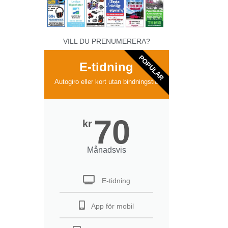
VILL DU PRENUMERERA?
POPULAR
E-tidning
Autogiro eller kort utan bindningstid
70
kr
Månadsvis
E-tidning
App för mobil