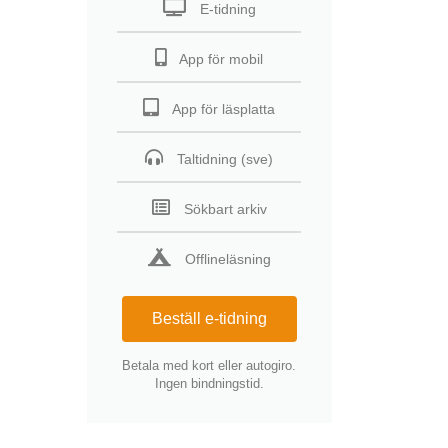
E-tidning
App för mobil
App för läsplatta
Taltidning (sve)
Sökbart arkiv
Offlineläsning
Beställ e-tidning
Betala med kort eller autogiro.
Ingen bindningstid.