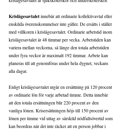
krislägesavtalet är sjuksköterskor och undersköterskor.
Krislägesavtalet
innebär att ordinarie kollektivavtal eller
enskilda överenskommelser inte gäller. De ersätts i stället
med villkoren i krislägesavtalet. Ordinarie arbetstid inom
krislägesavtalet är 48 timmar per vecka. Arbetstiden kan
variera mellan veckorna, så länge den totala arbetstiden
under fyra veckor är maximalt 192 timmar. Arbete kan
planeras till att genomföras under hela dygnet, veckans
alla dagar.
Enligt krislägesavtalet utgår en ersättning på 120 procent
av ordinarie lön för varje arbetad timme. Detta innebär
att den totala ersättningen blir 220 procent av den
vanliga lönen. Krisersättningen höjs till 150 procent av
lönen per timme vid uttag av särskild nödfallsövertid som
kan beordras när det inte räcker att en person jobbar i