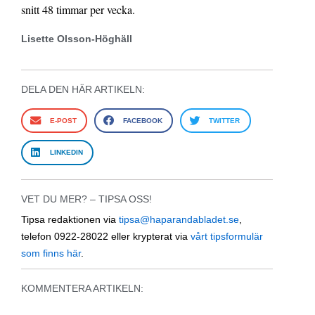
snitt 48 timmar per vecka.
Lisette Olsson-Höghäll
DELA DEN HÄR ARTIKELN:
E-POST
FACEBOOK
TWITTER
LINKEDIN
VET DU MER? – TIPSA OSS!
Tipsa redaktionen via
tipsa@haparandabladet.se
,
telefon 0922-28022 eller krypterat via
vårt tipsformulär
som finns här
.
KOMMENTERA ARTIKELN: