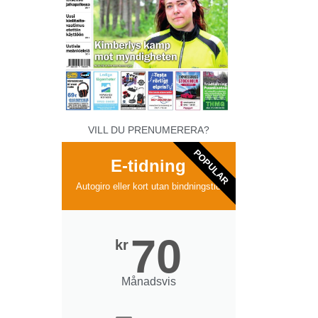
VILL DU PRENUMERERA?
POPULAR
E-tidning
Autogiro eller kort utan bindningstid
70
kr
Månadsvis