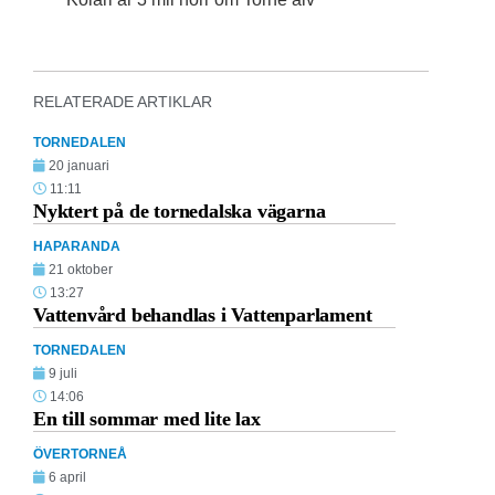
RELATERADE ARTIKLAR
TORNEDALEN
20 januari
11:11
Nyktert på de tornedalska vägarna
HAPARANDA
21 oktober
13:27
Vattenvård behandlas i Vattenparlament
TORNEDALEN
9 juli
14:06
En till sommar med lite lax
ÖVERTORNEÅ
6 april