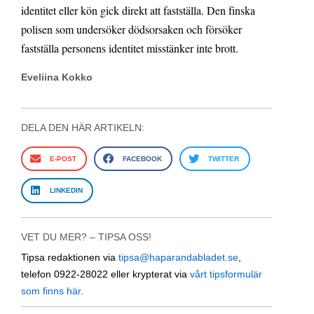
identitet eller kön gick direkt att fastställa. Den finska
polisen som undersöker dödsorsaken och försöker
fastställa personens identitet misstänker inte brott.
Eveliina Kokko
DELA DEN HÄR ARTIKELN:
E-POST
FACEBOOK
TWITTER
LINKEDIN
VET DU MER? – TIPSA OSS!
Tipsa redaktionen via
tipsa@haparandabladet.se
,
telefon 0922-28022 eller krypterat via
vårt tipsformulär
som finns här
.