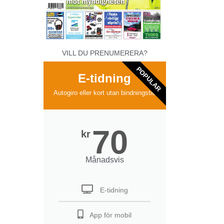
VILL DU PRENUMERERA?
POPULAR
E-tidning
Autogiro eller kort utan bindningstid
70
kr
Månadsvis
E-tidning
App för mobil