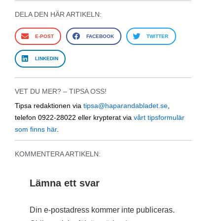
DELA DEN HÄR ARTIKELN:
E-POST
FACEBOOK
TWITTER
LINKEDIN
VET DU MER? – TIPSA OSS!
Tipsa redaktionen via
tipsa@haparandabladet.se
,
telefon 0922-28022 eller krypterat via
vårt tipsformulär
som finns här
.
KOMMENTERA ARTIKELN:
Lämna ett svar
Din e-postadress kommer inte publiceras.