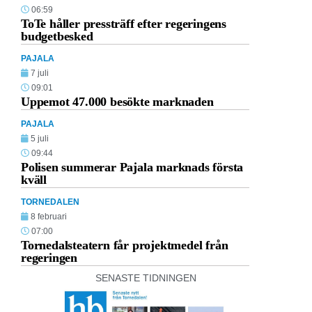
06:59
ToTe håller pressträff efter regeringens
budgetbesked
PAJALA
7 juli
09:01
Uppemot 47.000 besökte marknaden
PAJALA
5 juli
09:44
Polisen summerar Pajala marknads första
kväll
TORNEDALEN
8 februari
07:00
Tornedalsteatern får projektmedel från
regeringen
SENASTE TIDNINGEN