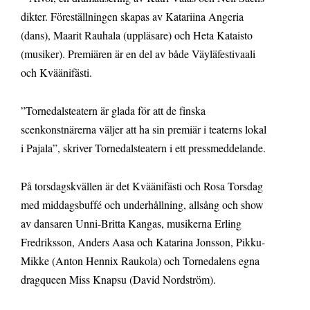
dikter. Föreställningen skapas av Katariina Angeria
(dans), Maarit Rauhala (uppläsare) och Heta Kataisto
(musiker). Premiären är en del av både Väyläfestivaali
och Kväänifästi.
”Tornedalsteatern är glada för att de finska
scenkonstnärerna väljer att ha sin premiär i teaterns lokal
i Pajala”, skriver Tornedalsteatern i ett pressmeddelande.
På torsdagskvällen är det Kväänifästi och Rosa Torsdag
med middagsbuffé och underhållning, allsång och show
av dansaren Unni-Britta Kangas, musikerna Erling
Fredriksson, Anders Aasa och Katarina Jonsson, Pikku-
Mikke (Anton Hennix Raukola) och Tornedalens egna
dragqueen Miss Knapsu (David Nordström).