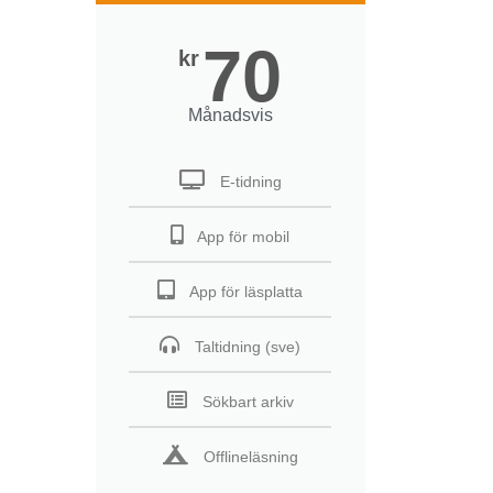
70
kr
Månadsvis
E-tidning
App för mobil
App för läsplatta
Taltidning (sve)
Sökbart arkiv
Offlineläsning