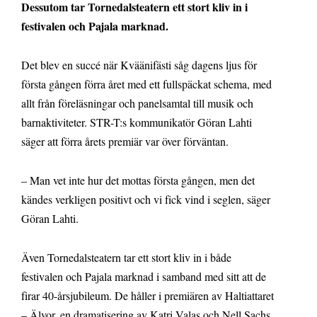
Dessutom tar Tornedalsteatern ett stort kliv in i
festivalen och Pajala marknad.
Det blev en succé när Kväänifästi såg dagens ljus för
första gången förra året med ett fullspäckat schema, med
allt från föreläsningar och panelsamtal till musik och
barnaktiviteter. STR-T:s kommunikatör Göran Lahti
säger att förra årets premiär var över förväntan.
– Man vet inte hur det mottas första gången, men det
kändes verkligen positivt och vi fick vind i seglen, säger
Göran Lahti.
Även Tornedalsteatern tar ett stort kliv in i både
festivalen och Pajala marknad i samband med sitt att de
firar 40-årsjubileum. De håller i premiären av Haltiattaret
– Älvor, en dramatisering av Katri Valas och Nell Sachs