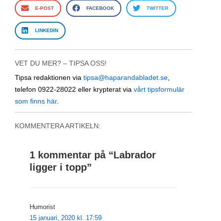
E-POST
FACEBOOK
TWITTER
LINKEDIN
VET DU MER? – TIPSA OSS!
Tipsa redaktionen via
tipsa@haparandabladet.se
,
telefon 0922-28022 eller krypterat via
vårt tipsformulär
som finns här
.
KOMMENTERA ARTIKELN:
1 kommentar på “
Labrador
ligger i topp
”
Humorist
15 januari, 2020 kl. 17:59