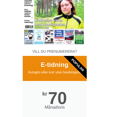
VILL DU PRENUMERERA?
POPULAR
E-tidning
Autogiro eller kort utan bindningstid
70
kr
Månadsvis