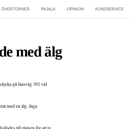
ÖVERTORNEÅ
PAJALA
OPINION
KUNDSERVICE
ade med älg
tolycka på länsväg 392 vid
derat med en älg. Inga
llades till platsen för att ta