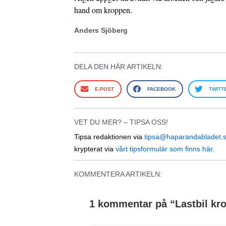
hand om kroppen.
Anders Sjöberg
DELA DEN HÄR ARTIKELN:
E-POST
FACEBOOK
TWITT
VET DU MER? – TIPSA OSS!
Tipsa redaktionen via
tipsa@haparandabladet.
krypterat via
vårt tipsformulär som finns här
.
KOMMENTERA ARTIKELN:
1 kommentar på “
Lastbil kr