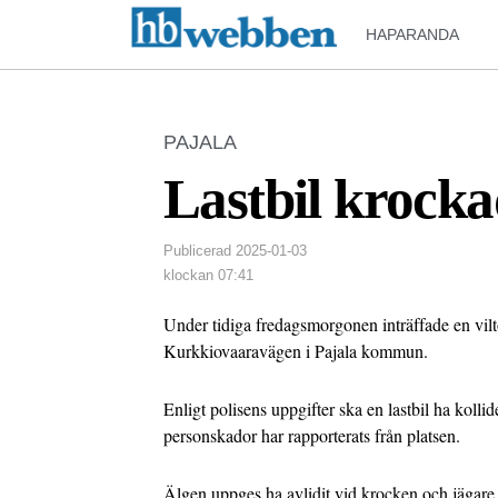
HAPARANDA
PAJALA
Lastbil krock
Publicerad
2025-01-03
klockan
07:41
Under tidiga fredagsmorgonen inträffade en vil
Kurkkiovaaravägen i Pajala kommun.
Enligt polisens uppgifter ska en lastbil ha kolli
personskador har rapporterats från platsen.
Älgen uppges ha avlidit vid krocken och jägare ka