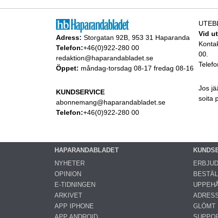
UTEB
Vid u
Adress:
Storgatan 92B, 953 31 Haparanda
Konta
Telefon:
+46(0)922-280 00
00.
redaktion@haparandabladet.se
Telefo
Öppet:
måndag-torsdag 08-17 fredag 08-16
Jos jä
KUNDSERVICE
soita
abonnemang@haparandabladet.se
Telefon:
+46(0)922-280 00
HAPARANDABLADET
KUNDS
NYHETER
ERBJU
OPINION
BESTÄL
E-TIDNINGEN
UPPEHÅ
ARKIVET
ADRES
APP IPHONE
GLÖMT
APP ANDROID
SUPPO