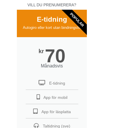
VILL DU PRENUMERERA?
POPULAR
E-tidning
Autogiro eller kort utan bindningstid
70
kr
Månadsvis
E-tidning
App för mobil
App för läsplatta
Taltidning (sve)