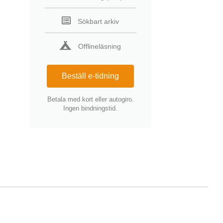
Sökbart arkiv
Offlineläsning
Beställ e-tidning
Betala med kort eller autogiro.
Ingen bindningstid.