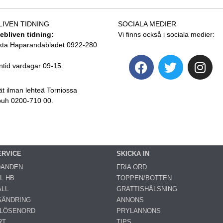
LIVEN TIDNING
SOCIALA MEDIER
tebliven tidning:
Vi finns också i sociala medier:
kta Haparandabladet 0922-280
ntid vardagar 09-15.
ät ilman lehteä Torniossa
 puh 0200-710 00.
ERVICE
SKICKA IN
DANDEN
FRIA ORD
L HB
TOPPEN/BOTTEN
LL
GRATTISHÄLSNING
SÄNDRING
ANNONS
 LÖSENORD
PRYLANNONS
RT
TIPS