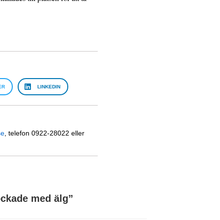
ER
LINKEDIN
se
, telefon 0922-28022 eller
ockade med älg
”