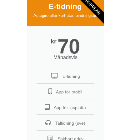
POPULAR
E-tidning
Autogiro eller kort utan bindningstid
70
kr
Månadsvis
E-tidning
App för mobil
App för läsplatta
Taltidning (sve)
Sökbart arkiv