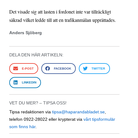
Det visade sig att lasten i fordonet inte var tillräckligt
säkrad vilket ledde till att en trafikanmälan upprättades.
Anders Sjöberg
DELA DEN HÄR ARTIKELN:
E-POST
FACEBOOK
TWITTER
LINKEDIN
VET DU MER? – TIPSA OSS!
Tipsa redaktionen via
tipsa@haparandabladet.se
,
telefon 0922-28022 eller krypterat via
vårt tipsformulär
som finns här
.