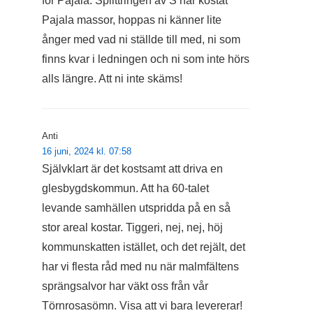
för Pajala. Splittringen av S har kostat
Pajala massor, hoppas ni känner lite
ånger med vad ni ställde till med, ni som
finns kvar i ledningen och ni som inte hörs
alls längre. Att ni inte skäms!
Anti
16 juni, 2024 kl. 07:58
Självklart är det kostsamt att driva en
glesbygdskommun. Att ha 60-talet
levande samhällen utspridda på en så
stor areal kostar. Tiggeri, nej, nej, höj
kommunskatten istället, och det rejält, det
har vi flesta råd med nu när malmfältens
sprängsalvor har väkt oss från vår
Törnrosasömn. Visa att vi bara levererar!