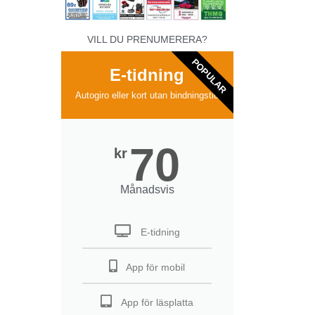
VILL DU PRENUMERERA?
POPULAR
E-tidning
Autogiro eller kort utan bindningstid
70
kr
Månadsvis
E-tidning
App för mobil
App för läsplatta