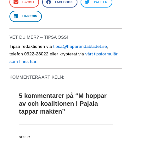
E-POST
FACEBOOK
TWITTER
LINKEDIN
VET DU MER? – TIPSA OSS!
Tipsa redaktionen via
tipsa@haparandabladet.se
,
telefon 0922-28022 eller krypterat via
vårt tipsformulär
som finns här
.
KOMMENTERA ARTIKELN:
5 kommentarer på “
M hoppar
av och koalitionen i Pajala
tappar makten
”
sosse