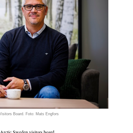
isitors Board. Foto: Mats Engfors
Arctic Sweden visitors board.