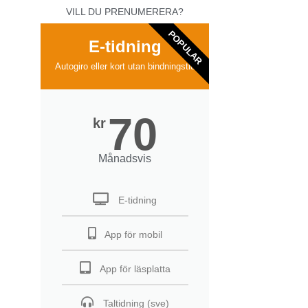
VILL DU PRENUMERERA?
POPULAR
E-tidning
Autogiro eller kort utan bindningstid
70
kr
Månadsvis
E-tidning
App för mobil
App för läsplatta
Taltidning (sve)