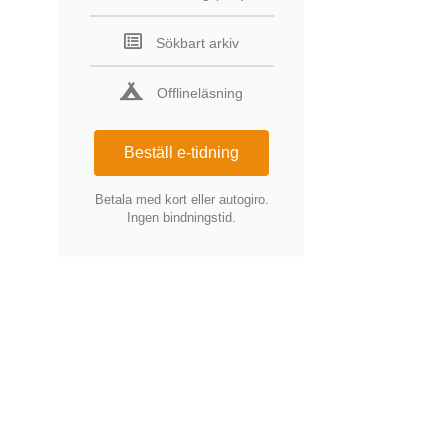
Sökbart arkiv
Offlineläsning
Beställ e-tidning
Betala med kort eller autogiro.
Ingen bindningstid.