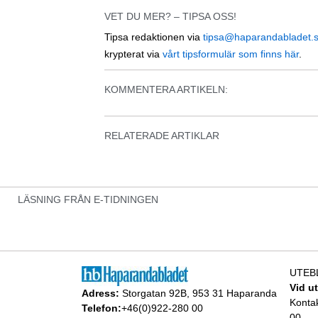
VET DU MER? – TIPSA OSS!
Tipsa redaktionen via
tipsa@haparandabladet.
krypterat via
vårt tipsformulär som finns här
.
KOMMENTERA ARTIKELN:
RELATERADE ARTIKLAR
LÄSNING FRÅN E-TIDNINGEN
UTEB
Vid u
Adress:
Storgatan 92B, 953 31 Haparanda
Konta
Telefon:
+46(0)922-280 00
00.