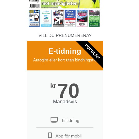
VILL DU PRENUMERERA?
POPULAR
E-tidning
Autogiro eller kort utan bindningstid
70
kr
Månadsvis
E-tidning
App för mobil