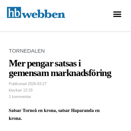
TORNEDALEN
Mer pengar satsas i
gemensam marknadsföring
Publicerad
2026-03-27
klockan
13:33
1 kommentar
Satsar Torneå en krona, satsar Haparanda en
krona.