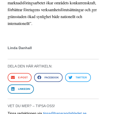
marknadsföringsarbetet ökar områdets konkurrenskraft,
förbättrar företagens verksamhetsförutsättningar och ger
gränsstaden ökad synlighet både nationellt och
internationellt”.
Linda Danhall
DELA DEN HÄR ARTIKELN:
E-POST
FACEBOOK
TWITTER
LINKEDIN
VET DU MER? – TIPSA OSS!
Tipsa redaktionen via
tipsa@haparandabladet.se
,