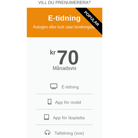
VILL DU PRENUMERERA?
POPULAR
E-tidning
Autogiro eller kort utan bindningstid
70
kr
Månadsvis
E-tidning
App för mobil
App för läsplatta
Taltidning (sve)