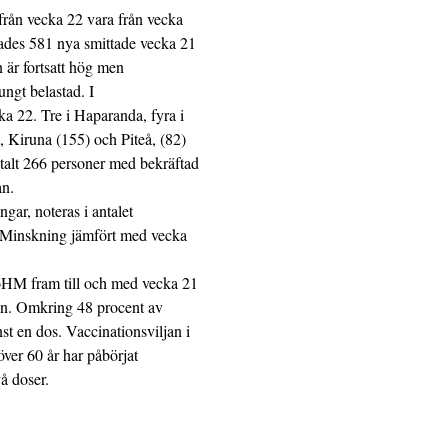
 från vecka 22 vara från vecka
tades 581 nya smittade vecka 21
 är fortsatt hög men
ungt belastad. I
a 22. Tre i Haparanda, fyra i
, Kiruna (155) och Piteå, (82)
otalt 266 personer med bekräftad
an.
gar, noteras i antalet
2. Minskning jämfört med vecka
oHM fram till och med vecka 21
ten. Omkring 48 procent av
t en dos. Vaccinationsviljan i
över 60 år har påbörjat
å doser.