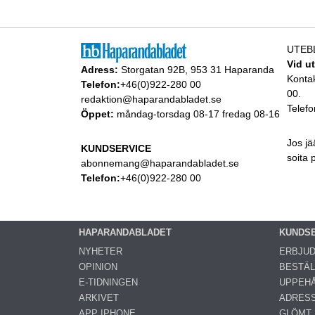
UTEB
Vid u
Adress:
Storgatan 92B, 953 31 Haparanda
Konta
Telefon:
+46(0)922-280 00
00.
redaktion@haparandabladet.se
Telefo
Öppet:
måndag-torsdag 08-17 fredag 08-16
Jos jä
KUNDSERVICE
soita
abonnemang@haparandabladet.se
Telefon:
+46(0)922-280 00
HAPARANDABLADET
KUNDS
NYHETER
ERBJU
OPINION
BESTÄL
E-TIDNINGEN
UPPEHÅ
ARKIVET
ADRES
APP IPHONE
GLÖMT