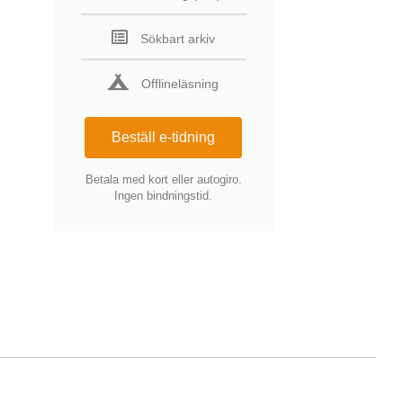
Sökbart arkiv
Offlineläsning
Beställ e-tidning
Betala med kort eller autogiro.
Ingen bindningstid.