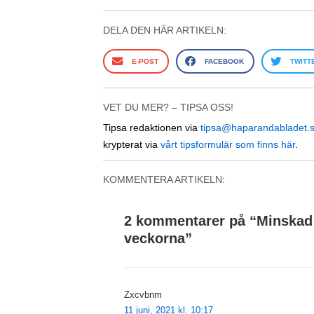
DELA DEN HÄR ARTIKELN:
E-POST
FACEBOOK
TWITT
VET DU MER? – TIPSA OSS!
Tipsa redaktionen via
tipsa@haparandabladet.
krypterat via
vårt tipsformulär som finns här
.
KOMMENTERA ARTIKELN:
2 kommentarer på “
Minskad 
veckorna
”
Zxcvbnm
11 juni, 2021 kl. 10:17