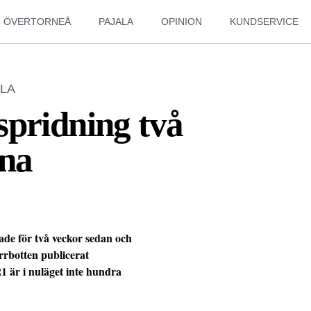
ÖVERTORNEÅ
PAJALA
OPINION
KUNDSERVICE
LA
spridning två
rna
ade för två veckor sedan och
rbotten publicerat
 är i nuläget inte hundra