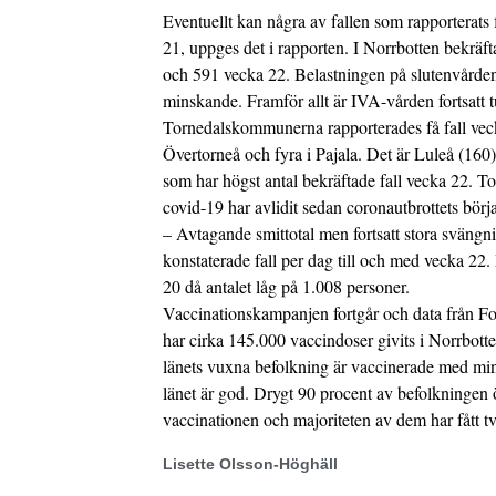
Eventuellt kan några av fallen som rapporterats
21, uppges det i rapporten. I Norrbotten bekräf
och 591 vecka 22. Belastningen på slutenvården
minskande. Framför allt är IVA-vården fortsatt t
Tornedalskommunerna rapporterades få fall veck
Övertorneå och fyra i Pajala. Det är Luleå (160)
som har högst antal bekräftade fall vecka 22. T
covid-19 har avlidit sedan coronautbrottets börj
– Avtagande smittotal men fortsatt stora svängnin
konstaterade fall per dag till och med vecka 2
20 då antalet låg på 1.008 personer.
Vaccinationskampanjen fortgår och data från F
har cirka 145.000 vaccindoser givits i Norrbot
länets vuxna befolkning är vaccinerade med mins
länet är god. Drygt 90 procent av befolkningen 
vaccinationen och majoriteten av dem har fått tv
Lisette Olsson-Höghäll