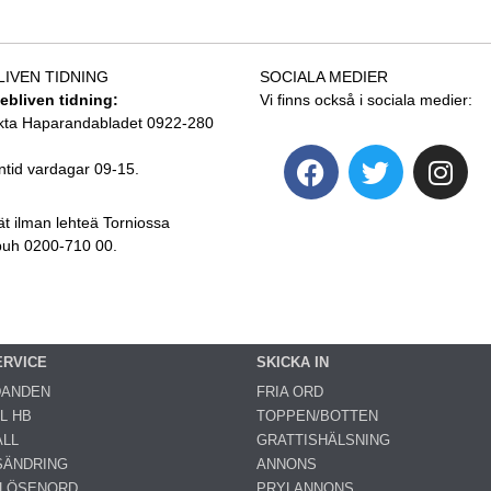
LIVEN TIDNING
SOCIALA MEDIER
tebliven tidning:
Vi finns också i sociala medier:
kta Haparandabladet 0922-280
ntid vardagar 09-15.
ät ilman lehteä Torniossa
 puh 0200-710 00.
ERVICE
SKICKA IN
DANDEN
FRIA ORD
L HB
TOPPEN/BOTTEN
LL
GRATTISHÄLSNING
SÄNDRING
ANNONS
 LÖSENORD
PRYLANNONS