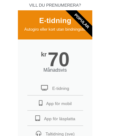
VILL DU PRENUMERERA?
POPULAR
E-tidning
Autogiro eller kort utan bindningstid
70
kr
Månadsvis
E-tidning
App för mobil
App för läsplatta
Taltidning (sve)