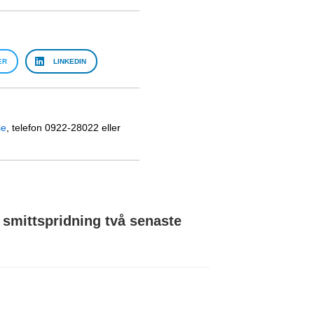
ER
LINKEDIN
se
, telefon 0922-28022 eller
smittspridning två senaste