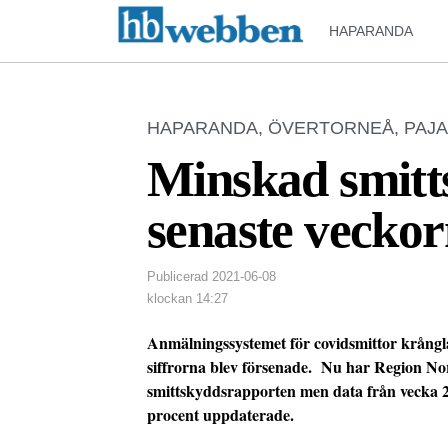
HAPARANDA
HAPARANDA
,
ÖVERTORNEÅ
,
PAJA
Minskad smitt
senaste vecko
Publicerad
2021-06-08
klockan
14:27
Anmälningssystemet för covidsmittor krångl
siffrorna blev försenade.
Nu har Region Nor
smittskyddsrapporten men data från vecka 21
procent uppdaterade.