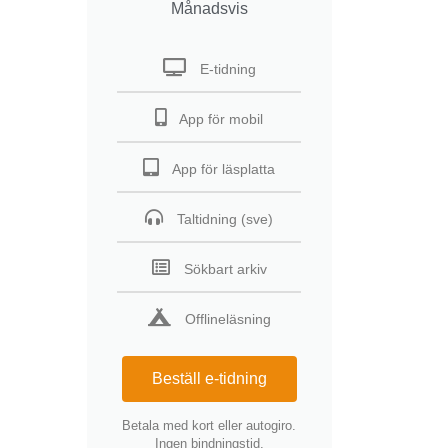
Månadsvis
E-tidning
App för mobil
App för läsplatta
Taltidning (sve)
Sökbart arkiv
Offlineläsning
Beställ e-tidning
Betala med kort eller autogiro.
Ingen bindningstid.