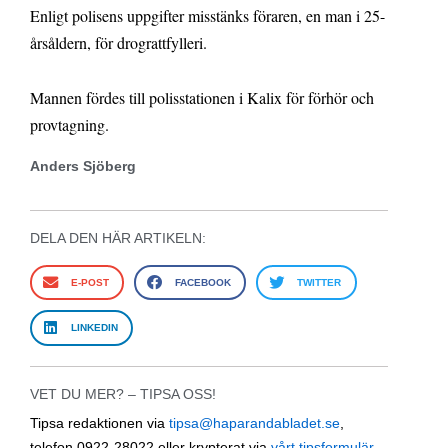
Enligt polisens uppgifter misstänks föraren, en man i 25-
årsåldern, för drograttfylleri.
Mannen fördes till polisstationen i Kalix för förhör och
provtagning.
Anders Sjöberg
DELA DEN HÄR ARTIKELN:
E-POST
FACEBOOK
TWITTER
LINKEDIN
VET DU MER? – TIPSA OSS!
Tipsa redaktionen via
tipsa@haparandabladet.se
,
telefon 0922-28022 eller krypterat via
vårt tipsformulär