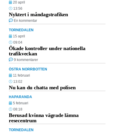
20 april
13:56
Nyktert i måndagstrafiken
En kommentar
TORNEDALEN
15 april
09:04
Ökade kontroller under nationella
trafikveckan
9 kommentarer
ÖSTRA NORRBOTTEN
11 februari
13:02
Nu kan du chatta med polisen
HAPARANDA
5 februari
08:18
Berusad kvinna vägrade lämna
resecentrum
TORNEDALEN