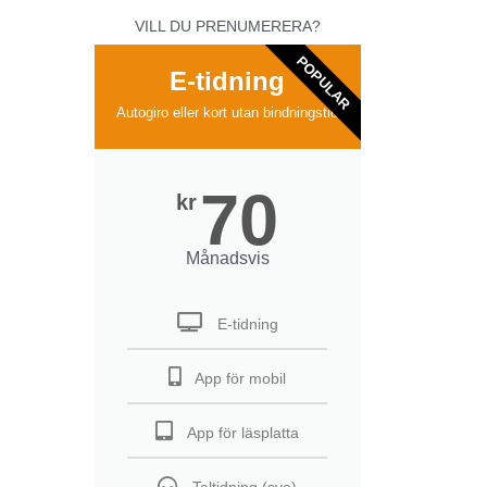
VILL DU PRENUMERERA?
POPULAR
E-tidning
Autogiro eller kort utan bindningstid
70
kr
Månadsvis
E-tidning
App för mobil
App för läsplatta