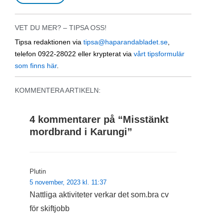
VET DU MER? – TIPSA OSS!
Tipsa redaktionen via
tipsa@haparandabladet.se
,
telefon 0922-28022 eller krypterat via
vårt tipsformulär
som finns här
.
KOMMENTERA ARTIKELN:
4 kommentarer på “
Misstänkt
mordbrand i Karungi
”
Plutin
5 november, 2023 kl. 11:37
Nattliga aktiviteter verkar det som.bra cv
för skiftjobb