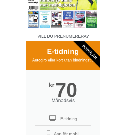
VILL DU PRENUMERERA?
POPULAR
E-tidning
Autogiro eller kort utan bindningstid
70
kr
Månadsvis
E-tidning
App för mobil