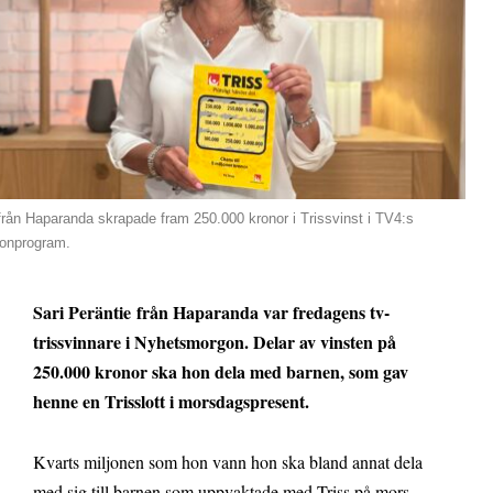
från Haparanda skrapade fram 250.000 kronor i Trissvinst i TV4:s
onprogram.
Sari Peräntie
från Haparanda var fredagens tv-
trissvinnare i Nyhetsmorgon. Delar av vinsten på
250.000 kronor ska hon dela med barnen, som gav
henne en Trisslott i morsdagspresent.
Kvarts miljonen som hon vann hon ska bland annat dela
med sig till barnen som uppvaktade med Triss på mors