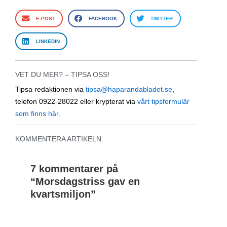
E-POST
FACEBOOK
TWITTER
LINKEDIN
VET DU MER? – TIPSA OSS!
Tipsa redaktionen via
tipsa@haparandabladet.se
,
telefon 0922-28022 eller krypterat via
vårt tipsformulär
som finns här
.
KOMMENTERA ARTIKELN:
7 kommentarer på
“
Morsdagstriss gav en
kvartsmiljon
”