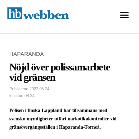
HAPARANDA
Nöjd över polissamarbete
vid gränsen
Publicerad
2022-05-24
klockan
08:34
Polisen i finska Lappland har tillsammans med
svenska myndigheter utfört narkotikakontroller vid
gränsövergångsställen i Haparanda-Torneå.