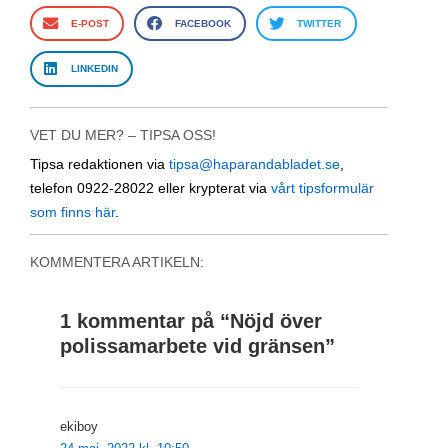
E-POST
FACEBOOK
TWITTER
LINKEDIN
VET DU MER? – TIPSA OSS!
Tipsa redaktionen via
tipsa@haparandabladet.se
,
telefon 0922-28022 eller krypterat via
vårt tipsformulär
som finns här
.
KOMMENTERA ARTIKELN:
1 kommentar på “
Nöjd över
polissamarbete vid gränsen
”
ekiboy