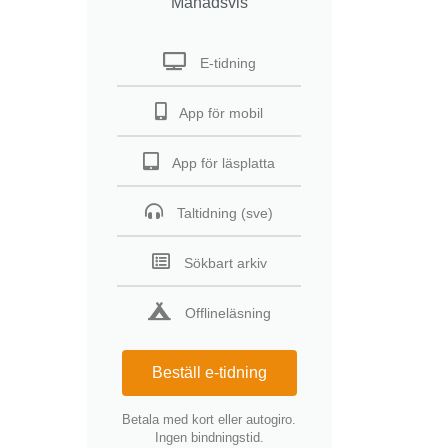
Månadsvis
E-tidning
App för mobil
App för läsplatta
Taltidning (sve)
Sökbart arkiv
Offlineläsning
Beställ e-tidning
Betala med kort eller autogiro.
Ingen bindningstid.