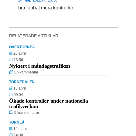
24 maj, 2022 kl. 10:50
bra jobbat mera kontroller
RELATERADE ARTIKLAR
ÖVERTORNEÅ
20 april
13:56
Nyktert i måndagstrafiken
En kommentar
TORNEDALEN
15 april
09:04
Ökade kontroller under nationella
trafikveckan
9 kommentarer
TORNEÅ
19 mars
14:30