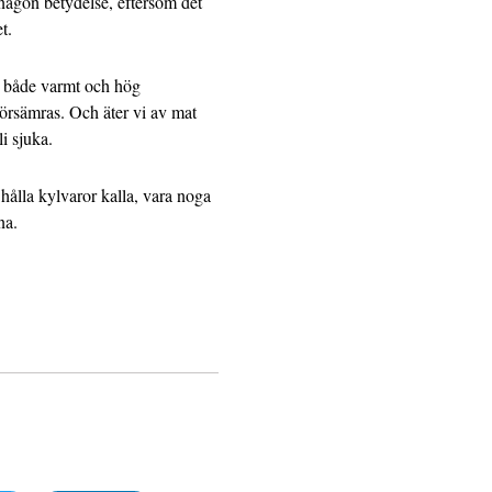
någon betydelse, eftersom det
t.
r både varmt och hög
 försämras. Och äter vi av mat
i sjuka.
 hålla kylvaror kalla, vara noga
na.