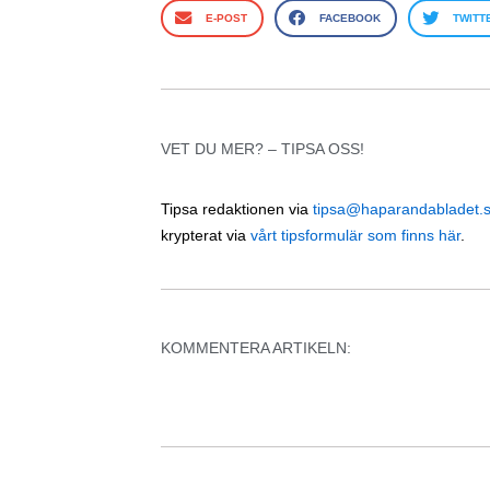
E-POST
FACEBOOK
TWITT
VET DU MER? – TIPSA OSS!
Tipsa redaktionen via
tipsa@haparandabladet.
krypterat via
vårt tipsformulär som finns här
.
KOMMENTERA ARTIKELN: