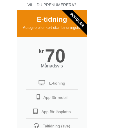
VILL DU PRENUMERERA?
POPULAR
E-tidning
Autogiro eller kort utan bindningstid
70
kr
Månadsvis
E-tidning
App för mobil
App för läsplatta
Taltidning (sve)