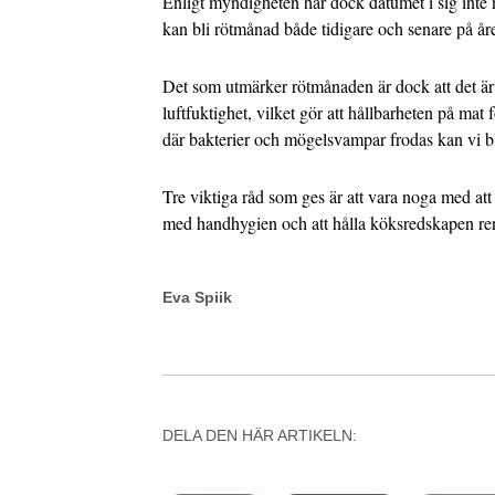
Enligt myndigheten har dock datumet i sig inte 
kan bli rötmånad både tidigare och senare på åre
Det som utmärker rötmånaden är dock att det ä
luftfuktighet, vilket gör att hållbarheten på mat
där bakterier och mögelsvampar frodas kan vi bl
Tre viktiga råd som ges är att vara noga med att
med handhygien och att hålla köksredskapen re
Eva Spiik
DELA DEN HÄR ARTIKELN: