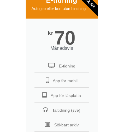
POPULAR
E-tidning
Autogiro eller kort utan bindningstid
70
kr
Månadsvis
E-tidning
App för mobil
App för läsplatta
Taltidning (sve)
Sökbart arkiv