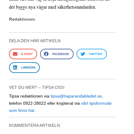
det byggs nya vägar med säkerhetsstandarden.
Redaktionen
DELA DEN HÄR ARTIKELN:
E-POST
FACEBOOK
TWITTER
LINKEDIN
VET DU MER? – TIPSA OSS!
Tipsa redaktionen via
tipsa@haparandabladet.se
,
telefon 0922-28022 eller krypterat via
vårt tipsformulär
som finns här
.
KOMMENTERA ARTIKELN: