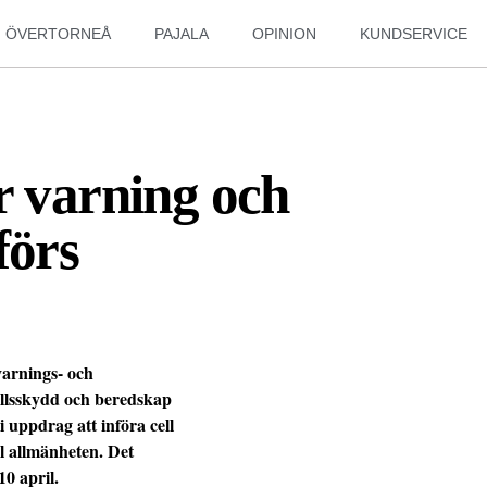
ÖVERTORNEÅ
PAJALA
OPINION
KUNDSERVICE
r varning och
förs
varnings- och
llsskydd och beredskap
 uppdrag att införa cell
l allmänheten. Det
0 april.