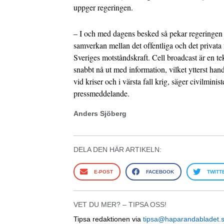
uppger regeringen.
– I och med dagens besked så pekar regeringen u
samverkan mellan det offentliga och det privata
Sveriges motståndskraft. Cell broadcast är en te
snabbt nå ut med information, vilket ytterst ha
vid kriser och i värsta fall krig, säger civilminis
pressmeddelande.
Anders Sjöberg
DELA DEN HÄR ARTIKELN:
E-POST
FACEBOOK
TWITT
VET DU MER? – TIPSA OSS!
Tipsa redaktionen via
tipsa@haparandabladet.