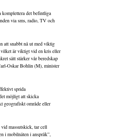
a komplettera det befintliga
nden via sms, radio, TV och
en att snabbt nå ut med viktig
vilket är viktigt vid en kris eller
nkret sätt stärker vår beredskap
Carl-Oskar Bohlin (M), minister
fektivt sprida
et möjligt att skicka
kt geografiskt område eller
 vid massutskick, tar cell
n i mobilnäten i anspråk”,