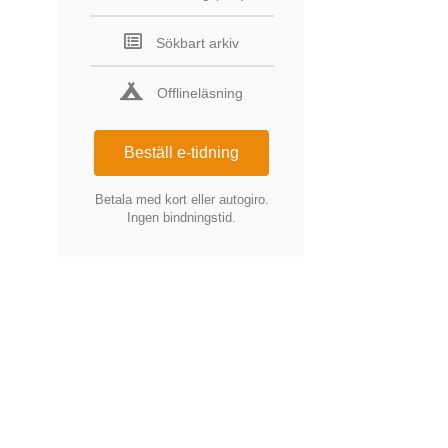
Sökbart arkiv
Offlineläsning
Beställ e-tidning
Betala med kort eller autogiro.
Ingen bindningstid.