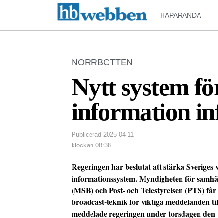
HAPARANDA
NORRBOTTEN
Nytt system fö
information in
Publicerad
2025-04-11
klockan
08:38
Regeringen har beslutat att stärka Sveriges 
informationssystem. Myndigheten för samhä
(MSB) och Post- och Telestyrelsen (PTS) får i
broadcast-teknik för viktiga meddelanden til
meddelade regeringen under torsdagen den 1