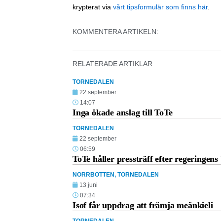
krypterat via
vårt tipsformulär som finns här
.
KOMMENTERA ARTIKELN:
RELATERADE ARTIKLAR
TORNEDALEN
22 september
14:07
Inga ökade anslag till ToTe
TORNEDALEN
22 september
06:59
ToTe håller pressträff efter regeringen
NORRBOTTEN
,
TORNEDALEN
13 juni
07:34
Isof får uppdrag att främja meänkieli