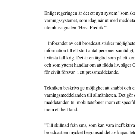
Enligt regeringen är det ett nytt system ”som sk
varningssystemet, som idag når ut med meddela
utomhussignalen ’Hesa Fredrik’”.
– Införandet av cell broadcast stärker möjlighet
information till ett stort antal personer samtidigt, 
i värsta fall krig. Det är en åtgärd som på ett ko
och som ytterst handlar om att rädda liv, säger 
för civilt försvar i ett pressmeddelande.
Tekniken beskrivs ge möjlighet att snabbt och ef
varningsmeddelanden till allmänheten. Det gör d
meddelanden till mobiltelefoner inom ett specifi
inom ett helt land.
”Till skillnad från sms, som kan vara ineffektiva
broadcast en mycket begränsad del av kapacitete