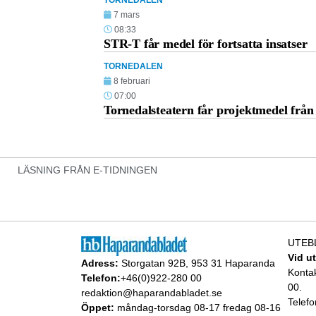
TORNEDALEN
7 mars
08:33
STR-T får medel för fortsatta insatser
TORNEDALEN
8 februari
07:00
Tornedalsteatern får projektmedel från
LÄSNING FRÅN E-TIDNINGEN
UTEB
Vid u
Adress:
Storgatan 92B, 953 31 Haparanda
Konta
Telefon:
+46(0)922-280 00
00.
redaktion@haparandabladet.se
Telefo
Öppet:
måndag-torsdag 08-17 fredag 08-16