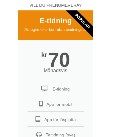
VILL DU PRENUMERERA?
POPULAR
E-tidning
Autogiro eller kort utan bindningstid
70
kr
Månadsvis
E-tidning
App för mobil
App för läsplatta
Taltidning (sve)